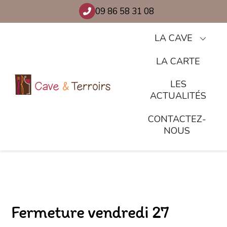
Skip
09 86 58 31 08
to
content
LA CAVE
LA CARTE
LES
ACTUALITÉS
CONTACTEZ-
NOUS
Fermeture vendredi 27