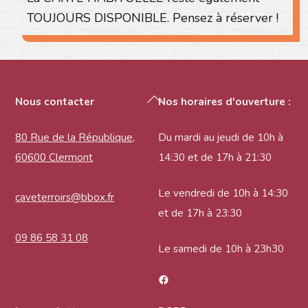
TOUJOURS DISPONIBLE. Pensez à réserver !
Back
Nous contacter
Nos horaires d'ouverture :
To
Top
80 Rue de la République,
Du mardi au jeudi de 10h à
60600 Clermont
14:30 et de 17h à 21:30
Le vendredi de 10h à 14:30
caveterroirs@bbox.fr
et de 17h à 23:30
09 86 58 31 08
Le samedi de 10h à 23h30
Facebook